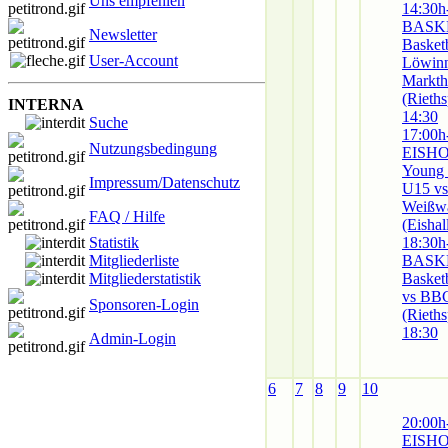
Uns empfehlen
14:30h
BASK
Newsletter
Basket
User-Account
Löwin
Markth
(Rieths
INTERNA
14:30
Suche
17:00h
Nutzungsbedingung
EISH
Young
Impressum/Datenschutz
U15 v
Weißwa
FAQ / Hilfe
(Eishal
18:30h
Statistik
BASK
Mitgliederliste
Basket
Mitgliederstatistik
vs BB
Sponsoren-Login
(Rieths
18:30
Admin-Login
6
7
8
9
10
20:00h
EISH