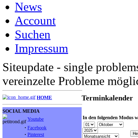
News
Account
Suchen
Impressum
Siteupdate - single problem
vereinzelte Probleme mögl
Terminkalender
HOME
SOCIAL MEDIA
In den folgenden Modus w
Youtube
·
Facebook
·
Pinterest