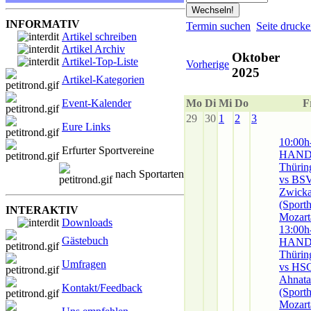
INFORMATIV
Termin suchen
Seite druck
Artikel schreiben
Artikel Archiv
Oktober
Artikel-Top-Liste
Vorherige
2025
Artikel-Kategorien
Mo
Di
Mi
Do
F
Event-Kalender
29
30
1
2
3
Eure Links
10:00h
Erfurter Sportvereine
HAND
Thüri
nach Sportarten
vs BSV
Zwick
(Sporth
INTERAKTIV
Mozart
Downloads
13:00h
Gästebuch
HAND
Thüri
Umfragen
vs HS
Ahnata
Kontakt/Feedback
(Sporth
Mozart