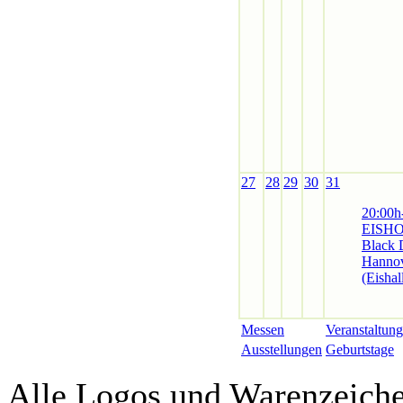
27
28
29
30
31
20:00h
EISH
Black 
Hannov
(Eishal
Messen
Veranstaltung
Ausstellungen
Geburtstage
Alle Logos und Warenzeichen