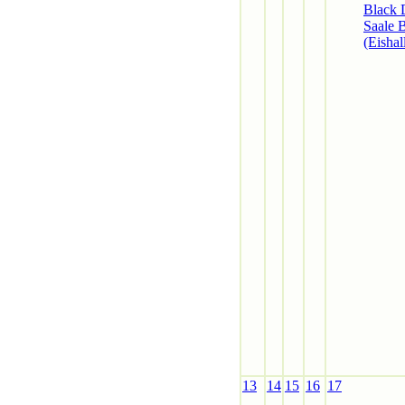
Black 
Saale B
(Eishal
13
14
15
16
17