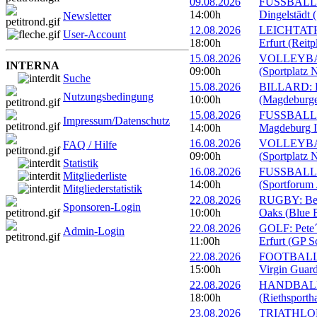
09.08.2026
FUSSBALL: 
14:00h
Dingelstädt 
Newsletter
12.08.2026
LEICHTATHL
User-Account
18:00h
Erfurt (Reitp
15.08.2026
VOLLEYBALL
INTERNA
09:00h
(Sportplatz 
Suche
15.08.2026
BILLARD: Er
Nutzungsbedingung
10:00h
(Magdeburge
15.08.2026
FUSSBALL: 
Impressum/Datenschutz
14:00h
Magdeburg II
16.08.2026
VOLLEYBALL
FAQ / Hilfe
09:00h
(Sportplatz 
Statistik
16.08.2026
FUSSBALL: 1
Mitgliederliste
14:00h
(Sportforum 
Mitgliederstatistik
22.08.2026
RUGBY: Beac
Sponsoren-Login
10:00h
Oaks (Blue B
22.08.2026
GOLF: Pete´
Admin-Login
11:00h
Erfurt (GP S
22.08.2026
FOOTBALL: 
15:00h
Virgin Guard
22.08.2026
HANDBALL: 
18:00h
(Riethsportha
23.08.2026
TRIATHLON: 