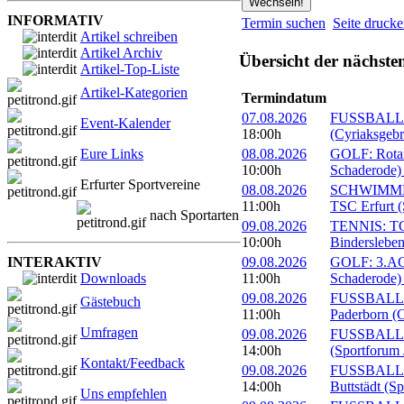
INFORMATIV
Termin suchen
Seite druck
Artikel schreiben
Artikel Archiv
Übersicht der nächste
Artikel-Top-Liste
Artikel-Kategorien
Termindatum
07.08.2026
FUSSBALL: 
Event-Kalender
18:00h
(Cyriaksgebr
Eure Links
08.08.2026
GOLF: Rotary
10:00h
Schaderode)
Erfurter Sportvereine
08.08.2026
SCHWIMMEN:
11:00h
TSC Erfurt (
nach Sportarten
09.08.2026
TENNIS: TC 
10:00h
Bindersleben
INTERAKTIV
09.08.2026
GOLF: 3.ACC
Downloads
11:00h
Schaderode)
09.08.2026
FUSSBALL: 
Gästebuch
11:00h
Paderborn (C
Umfragen
09.08.2026
FUSSBALL: 
14:00h
(Sportforum 
Kontakt/Feedback
09.08.2026
FUSSBALL:
14:00h
Buttstädt (S
Uns empfehlen