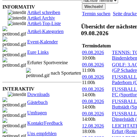
INFORMATIV
Artikel schreiben
Termin suchen
Seite druck
Artikel Archiv
Artikel-Top-Liste
Übersicht der nächste
Artikel-Kategorien
09.08.2026
Event-Kalender
Termindatum
Eure Links
09.08.2026
TENNIS: TC 
10:00h
Bindersleben
Erfurter Sportvereine
09.08.2026
GOLF: 3.ACC
11:00h
(GP Schader
nach Sportarten
09.08.2026
FUSSBALL: 
11:00h
Paderborn (C
INTERAKTIV
09.08.2026
FUSSBALL: 1
Downloads
14:00h
FC (Sportfor
09.08.2026
FUSSBALL:
Gästebuch
14:00h
Buttstädt (S
Umfragen
09.08.2026
FUSSBALL: 
14:00h
Dingelstädt 
Kontakt/Feedback
12.08.2026
LEICHTATHL
18:00h
Erfurt (Reitp
Uns empfehlen