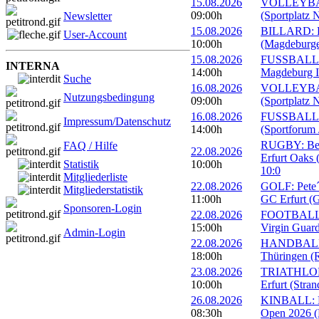
15.08.2026
VOLLEYBALL
09:00h
(Sportplatz 
Newsletter
15.08.2026
BILLARD: Er
User-Account
10:00h
(Magdeburge
15.08.2026
FUSSBALL: 
INTERNA
14:00h
Magdeburg II
Suche
16.08.2026
VOLLEYBALL
Nutzungsbedingung
09:00h
(Sportplatz 
16.08.2026
FUSSBALL: 1
Impressum/Datenschutz
14:00h
(Sportforum 
RUGBY: Beac
FAQ / Hilfe
22.08.2026
Erfurt Oaks 
Statistik
10:00h
10:0
Mitgliederliste
22.08.2026
GOLF: Pete´s
Mitgliederstatistik
11:00h
GC Erfurt (
Sponsoren-Login
22.08.2026
FOOTBALL: 
15:00h
Virgin Guard
Admin-Login
22.08.2026
HANDBALL: 
18:00h
Thüringen (R
23.08.2026
TRIATHLON: 
10:00h
Erfurt (Stra
26.08.2026
KINBALL: Eu
08:30h
Open 2026 (R