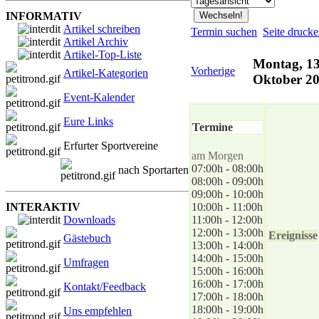
INFORMATIV
Artikel schreiben
Termin suchen
Seite druck
Artikel Archiv
Artikel-Top-Liste
Montag, 13
Vorherige
Artikel-Kategorien
Oktober 2
Event-Kalender
Eure Links
Termine
Erfurter Sportvereine
am Morgen
07:00h - 08:00h
nach Sportarten
08:00h - 09:00h
09:00h - 10:00h
INTERAKTIV
10:00h - 11:00h
Downloads
11:00h - 12:00h
12:00h - 13:00h
Ereignisse
Gästebuch
13:00h - 14:00h
14:00h - 15:00h
Umfragen
15:00h - 16:00h
16:00h - 17:00h
Kontakt/Feedback
17:00h - 18:00h
18:00h - 19:00h
Uns empfehlen