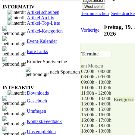
INFORMATIV
Artikel schreiben
Termin suchen
Seite druck
Artikel Archiv
Artikel-Top-Liste
Freitag, 19.
Vorherige
Artikel-Kategorien
2026
Event-Kalender
Eure Links
Termine
Erfurter Sportvereine
am Morgen
07:00h - 08:00h
nach Sportarten
08:00h - 09:00h
09:00h - 10:00h
INTERAKTIV
10:00h - 11:00h
Downloads
11:00h - 12:00h
12:00h - 13:00h
Ereignisse
Gästebuch
13:00h - 14:00h
14:00h - 15:00h
Umfragen
15:00h - 16:00h
16:00h - 17:00h
Kontakt/Feedback
17:00h - 18:00h
18:00h - 19:00h
Uns empfehlen