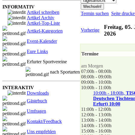
INFORMATIV
Artikel schreiben
Termin suchen
Seite druck
Artikel Archiv
Artikel-Top-Liste
Freitag, 05.
Vorherige
Artikel-Kategorien
2026
Event-Kalender
Eure Links
Termine
Erfurter Sportvereine
am Morgen
07:00h - 08:00h
nach Sportarten
08:00h - 09:00h
09:00h - 10:00h
INTERAKTIV
10:00h - 11:00h
Downloads
10:00h - 18:00h,
TIS
Deutschen Tischtenn
Gästebuch
Erfurt) 10:00
11:00h - 12:00h
Umfragen
12:00h - 13:00h
13:00h - 14:00h
Kontakt/Feedback
14:00h - 15:00h
15:00h - 16:00h
Uns empfehlen