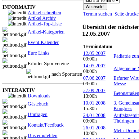
INFORMATIV
Artikel schreiben
Termin suchen
Seite druck
Artikel Archiv
Artikel-Top-Liste
Übersicht der nächste
Artikel-Kategorien
12.05.2007
Event-Kalender
Termindatum
Eure Links
12.05.2007
Pädiatrie zu
09:00h
Erfurter Sportvereine
14.05.2007
Allgemeine M
08:00h
nach Sportarten
07.06.2007
Erfurter Wir
09:00h
Messe
INTERAKTIV
27.09.2007
Betonstraße
Downloads
13:00h
10.01.2008
3. Gemeinsam
Gästebuch
15:30h
Kongress
Umfragen
24.01.2008
Auftaktsemi
09:00h
Thüringen
Kontakt/Feedback
26.01.2008
Mehr Demokr
10:00h
Uns empfehlen