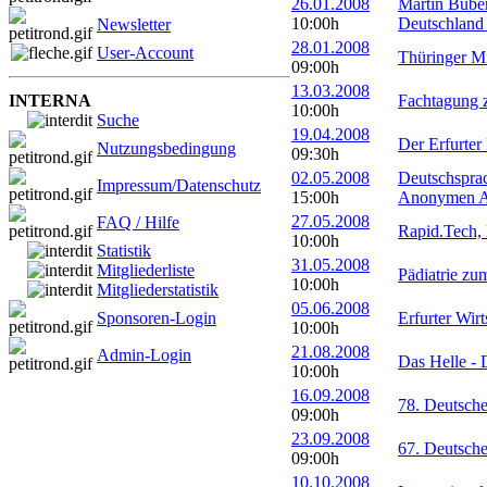
26.01.2008
Martin Bube
10:00h
Deutschland 
Newsletter
28.01.2008
User-Account
Thüringer Mi
09:00h
13.03.2008
INTERNA
Fachtagung z
10:00h
Suche
19.04.2008
Der Erfurter
Nutzungsbedingung
09:30h
02.05.2008
Deutschsprac
Impressum/Datenschutz
15:00h
Anonymen Al
27.05.2008
FAQ / Hilfe
Rapid.Tech,
10:00h
Statistik
31.05.2008
Mitgliederliste
Pädiatrie zu
10:00h
Mitgliederstatistik
05.06.2008
Sponsoren-Login
Erfurter Wir
10:00h
21.08.2008
Admin-Login
Das Helle -
10:00h
16.09.2008
78. Deutsche
09:00h
23.09.2008
67. Deutsche
09:00h
10.10.2008