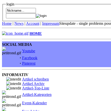
login
Home
|
News
|
Account
|
Impressum
Siteupdate - single problems pos
HOME
SOCIAL MEDIA
Youtube
·
Facebook
·
Pinterest
INFORMATIV
Artikel schreiben
Artikel Archiv
Artikel-Top-Liste
Artikel-Kategorien
Event-Kalender