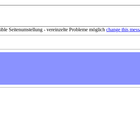
sible Seitenumstellung - vereinzelte Probleme möglich
change this mess