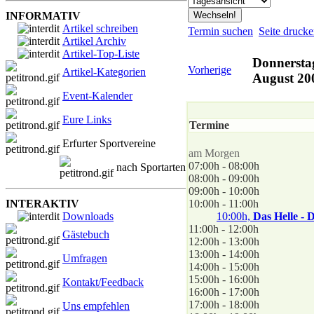
INFORMATIV
Artikel schreiben
Termin suchen
Seite druck
Artikel Archiv
Artikel-Top-Liste
Donnerstag
Vorherige
Artikel-Kategorien
August 20
Event-Kalender
Eure Links
Termine
Erfurter Sportvereine
am Morgen
07:00h - 08:00h
nach Sportarten
08:00h - 09:00h
09:00h - 10:00h
INTERAKTIV
10:00h - 11:00h
Downloads
10:00h,
Das Helle - 
11:00h - 12:00h
Gästebuch
12:00h - 13:00h
13:00h - 14:00h
Umfragen
14:00h - 15:00h
15:00h - 16:00h
Kontakt/Feedback
16:00h - 17:00h
17:00h - 18:00h
Uns empfehlen