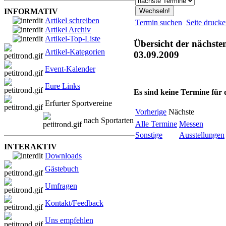
INFORMATIV
Artikel schreiben
Termin suchen
Seite druck
Artikel Archiv
Artikel-Top-Liste
Übersicht der nächste
Artikel-Kategorien
03.09.2009
Event-Kalender
Eure Links
Es sind keine Termine für
Erfurter Sportvereine
Vorherige
Nächste
nach Sportarten
Alle Termine
Messen
Sonstige
Ausstellungen
INTERAKTIV
Downloads
Gästebuch
Umfragen
Kontakt/Feedback
Uns empfehlen