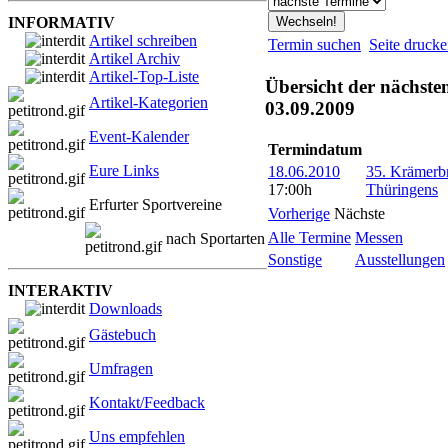
INFORMATIV
Artikel schreiben
Termin suchen
Seite druck
Artikel Archiv
Artikel-Top-Liste
Übersicht der nächste
Artikel-Kategorien
03.09.2009
Event-Kalender
Termindatum
Eure Links
18.06.2010
35. Krämerbr
17:00h
Thüringens
Erfurter Sportvereine
Vorherige
Nächste
Alle Termine
Messen
nach Sportarten
Sonstige
Ausstellungen
INTERAKTIV
Downloads
Gästebuch
Umfragen
Kontakt/Feedback
Uns empfehlen