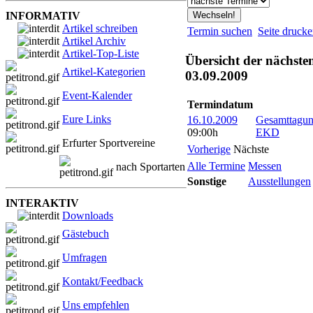
INFORMATIV
Artikel schreiben
Termin suchen
Seite druck
Artikel Archiv
Artikel-Top-Liste
Übersicht der nächste
Artikel-Kategorien
03.09.2009
Event-Kalender
Termindatum
Eure Links
16.10.2009
Gesamttagung
09:00h
EKD
Erfurter Sportvereine
Vorherige
Nächste
Alle Termine
Messen
nach Sportarten
Sonstige
Ausstellungen
INTERAKTIV
Downloads
Gästebuch
Umfragen
Kontakt/Feedback
Uns empfehlen