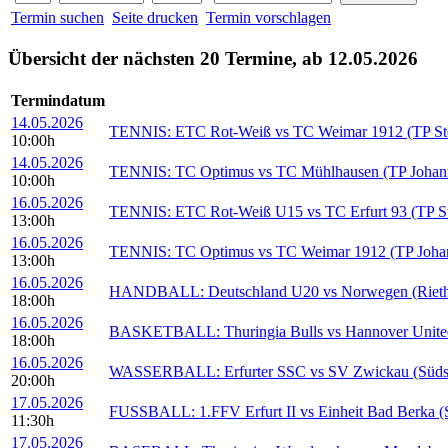
Termin suchen
Seite drucken
Termin vorschlagen
Übersicht der nächsten 20 Termine, ab 12.05.2026
Termindatum
14.05.2026
TENNIS: ETC Rot-Weiß vs TC Weimar 1912 (TP Stei
10:00h
14.05.2026
TENNIS: TC Optimus vs TC Mühlhausen (TP Johann
10:00h
16.05.2026
TENNIS: ETC Rot-Weiß U15 vs TC Erfurt 93 (TP Ste
13:00h
16.05.2026
TENNIS: TC Optimus vs TC Weimar 1912 (TP Johan
13:00h
16.05.2026
HANDBALL: Deutschland U20 vs Norwegen (Riethsp
18:00h
16.05.2026
BASKETBALL: Thuringia Bulls vs Hannover United (
18:00h
16.05.2026
WASSERBALL: Erfurter SSC vs SV Zwickau (Süds
20:00h
17.05.2026
FUSSBALL: 1.FFV Erfurt II vs Einheit Bad Berka (S
11:30h
17.05.2026