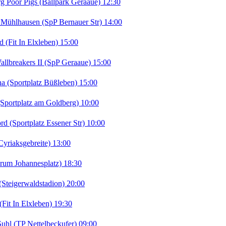
Poor Pigs (Ballpark Geraaue) 12:30
ühlhausen (SpP Bernauer Str) 14:00
Fit In Elxleben) 15:00
lbreakers II (SpP Geraaue) 15:00
Sportplatz Büßleben) 15:00
portplatz am Goldberg) 10:00
(Sportplatz Essener Str) 10:00
riaksgebreite) 13:00
rum Johannesplatz) 18:30
teigerwaldstadion) 20:00
it In Elxleben) 19:30
uhl (TP Nettelbeckufer) 09:00