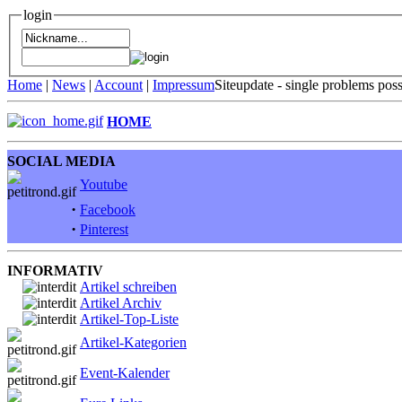
login
Home
|
News
|
Account
|
Impressum
Siteupdate - single problems pos
HOME
SOCIAL MEDIA
Youtube
·
Facebook
·
Pinterest
INFORMATIV
Artikel schreiben
Artikel Archiv
Artikel-Top-Liste
Artikel-Kategorien
Event-Kalender