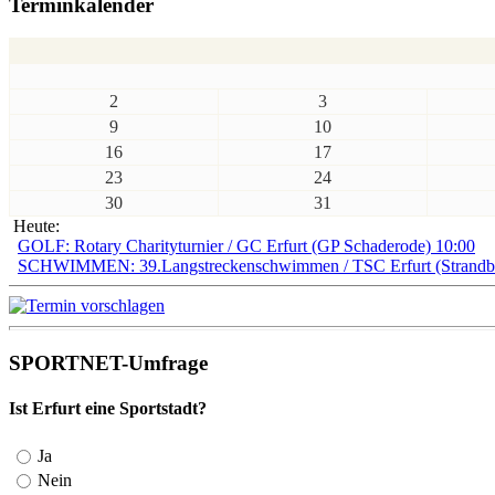
Terminkalender
2
3
9
10
16
17
23
24
30
31
Heute:
GOLF: Rotary Charityturnier / GC Erfurt (GP Schaderode) 10:00
SCHWIMMEN: 39.Langstreckenschwimmen / TSC Erfurt (Strandbad
SPORTNET-Umfrage
Ist Erfurt eine Sportstadt?
Ja
Nein