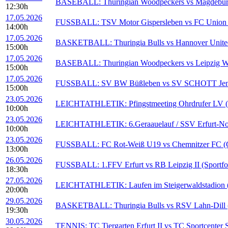
BASEBALL: Thuringian Woodpeckers vs Magdeburg 
12:30h
17.05.2026
FUSSBALL: TSV Motor Gispersleben vs FC Union M
14:00h
17.05.2026
BASKETBALL: Thuringia Bulls vs Hannover United (
15:00h
17.05.2026
BASEBALL: Thuringian Woodpeckers vs Leipzig Wal
15:00h
17.05.2026
FUSSBALL: SV BW Büßleben vs SV SCHOTT Jena (
15:00h
23.05.2026
LEICHTATHLETIK: Pfingstmeeting Ohrdrufer LV (S
10:00h
23.05.2026
LEICHTATHLETIK: 6.Geraauelauf / SSV Erfurt-Nord 
10:00h
23.05.2026
FUSSBALL: FC Rot-Weiß U19 vs Chemnitzer FC (Cy
13:00h
26.05.2026
FUSSBALL: 1.FFV Erfurt vs RB Leipzig II (Sportfo
18:30h
27.05.2026
LEICHTATHLETIK: Laufen im Steigerwaldstadion (S
20:00h
29.05.2026
BASKETBALL: Thuringia Bulls vs RSV Lahn-Dill (F
19:30h
30.05.2026
TENNIS: TC Tiergarten Erfurt II vs TC Sportcenter S