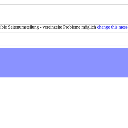
sible Seitenumstellung - vereinzelte Probleme möglich
change this mess