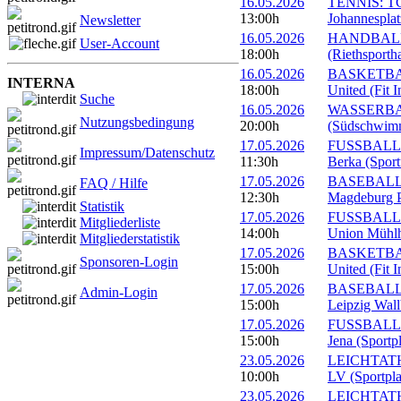
16.05.2026
TENNIS: TC
13:00h
Johannesplat
Newsletter
16.05.2026
HANDBALL: 
User-Account
18:00h
(Riethsportha
16.05.2026
BASKETBALL
INTERNA
18:00h
United (Fit 
Suche
16.05.2026
WASSERBALL
Nutzungsbedingung
20:00h
(Südschwimm
17.05.2026
FUSSBALL: 1
Impressum/Datenschutz
11:30h
Berka (Sport
17.05.2026
BASEBALL: 
FAQ / Hilfe
12:30h
Magdeburg P
Statistik
17.05.2026
FUSSBALL: 
Mitgliederliste
14:00h
Union Mühlh
Mitgliederstatistik
17.05.2026
BASKETBALL
Sponsoren-Login
15:00h
United (Fit 
17.05.2026
BASEBALL: 
Admin-Login
15:00h
Leipzig Wall
17.05.2026
FUSSBALL:
15:00h
Jena (Sportp
23.05.2026
LEICHTATHL
10:00h
LV (Sportpl
23.05.2026
LEICHTATHL