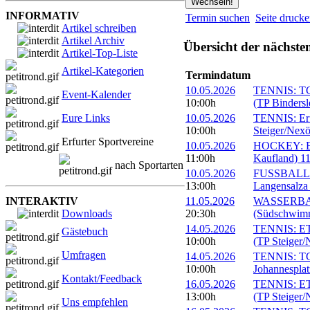
INFORMATIV
Termin suchen
Seite druck
Artikel schreiben
Artikel Archiv
Übersicht der nächste
Artikel-Top-Liste
Artikel-Kategorien
Termindatum
10.05.2026
TENNIS: TC 
Event-Kalender
10:00h
(TP Bindersl
Eure Links
10.05.2026
TENNIS: Erf
10:00h
Steiger/Nexö
Erfurter Sportvereine
10.05.2026
HOCKEY: Erf
11:00h
Kaufland) 1
nach Sportarten
10.05.2026
FUSSBALL: 
13:00h
Langensalza 
INTERAKTIV
11.05.2026
WASSERBALL:
Downloads
20:30h
(Südschwimm
14.05.2026
TENNIS: ET
Gästebuch
10:00h
(TP Steiger/
Umfragen
14.05.2026
TENNIS: TC
10:00h
Johannesplat
Kontakt/Feedback
16.05.2026
TENNIS: ETC
13:00h
(TP Steiger/
Uns empfehlen