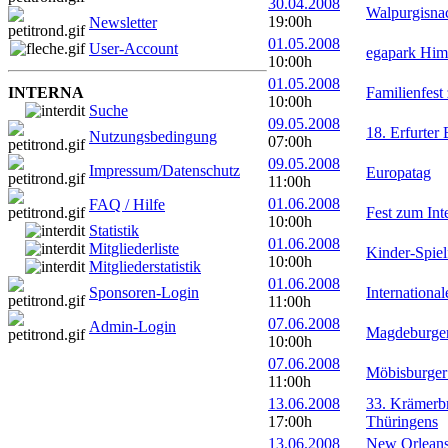
30.04.2008
Walpurgisna
19:00h
Newsletter
01.05.2008
User-Account
egapark Him
10:00h
01.05.2008
INTERNA
Familienfest
10:00h
Suche
09.05.2008
18. Erfurter
Nutzungsbedingung
07:00h
09.05.2008
Impressum/Datenschutz
Europatag
11:00h
01.06.2008
FAQ / Hilfe
Fest zum Int
10:00h
Statistik
01.06.2008
Mitgliederliste
Kinder-Spiel
10:00h
Mitgliederstatistik
01.06.2008
Sponsoren-Login
Internationa
11:00h
07.06.2008
Admin-Login
Magdeburger
10:00h
07.06.2008
Möbisburger
11:00h
13.06.2008
33. Krämerbr
17:00h
Thüringens
13.06.2008
New Orleans 