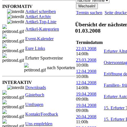
INFORMATIV
Artikel schreiben
Termin suchen
Seite druck
Artikel Archiv
Artikel-Top-Liste
Übersicht der nächste
Artikel-Kategorien
01.03.2008
Event-Kalender
Termindatum
Eure Links
22.03.2008
Erfurter Alts
14:00h
Erfurter Sportvereine
23.03.2008
Ostersonntag
10:00h
nach Sportarten
12.04.2008
Eröffnung de
10:00h
INTERAKTIV
12.04.2008
Familien- fr
Downloads
14:00h
19.04.2008
Gästebuch
Erfurter Aut
09:00h
Umfragen
19.04.2008
15. Erfurter
09:00h
Kontakt/Feedback
20.04.2008
15. Erfurter
11:00h
Uns empfehlen