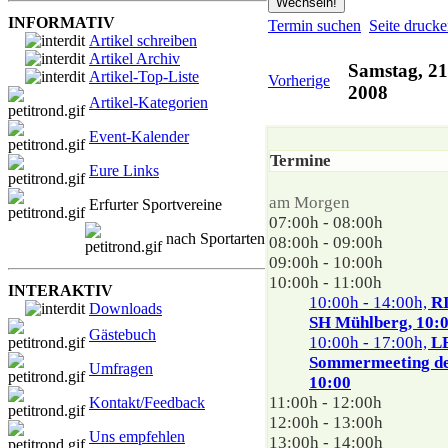
INFORMATIV
Termin suchen
Seite druck
Artikel schreiben
Artikel Archiv
Samstag, 21
Artikel-Top-Liste
Vorherige
2008
Artikel-Kategorien
Event-Kalender
Termine
Eure Links
am Morgen
Erfurter Sportvereine
07:00h - 08:00h
nach Sportarten
08:00h - 09:00h
09:00h - 10:00h
10:00h - 11:00h
INTERAKTIV
10:00h - 14:00h,
RI
Downloads
SH Mühlberg, 10:
Gästebuch
10:00h - 17:00h,
L
Sommermeeting de
Umfragen
10:00
11:00h - 12:00h
Kontakt/Feedback
12:00h - 13:00h
Uns empfehlen
13:00h - 14:00h