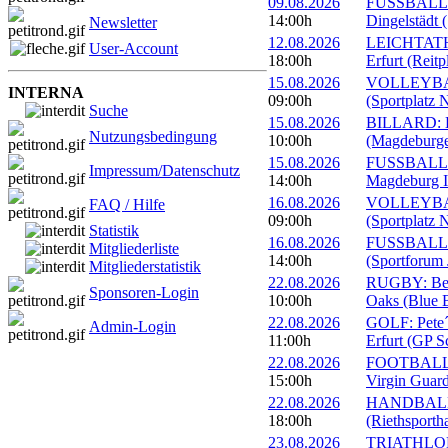
09.08.2026
FUSSBALL: 
14:00h
Dingelstädt 
Newsletter
12.08.2026
LEICHTATHL
User-Account
18:00h
Erfurt (Reitp
15.08.2026
VOLLEYBALL
INTERNA
09:00h
(Sportplatz 
Suche
15.08.2026
BILLARD: Er
Nutzungsbedingung
10:00h
(Magdeburge
15.08.2026
FUSSBALL: 
Impressum/Datenschutz
14:00h
Magdeburg II
16.08.2026
VOLLEYBALL
FAQ / Hilfe
09:00h
(Sportplatz 
Statistik
16.08.2026
FUSSBALL: 1
Mitgliederliste
14:00h
(Sportforum 
Mitgliederstatistik
22.08.2026
RUGBY: Beac
Sponsoren-Login
10:00h
Oaks (Blue B
22.08.2026
GOLF: Pete´
Admin-Login
11:00h
Erfurt (GP S
22.08.2026
FOOTBALL: 
15:00h
Virgin Guard
22.08.2026
HANDBALL: 
18:00h
(Riethsportha
23.08.2026
TRIATHLON: 