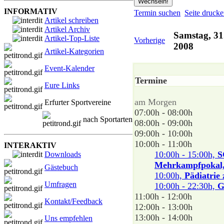
INFORMATIV
Termin suchen
Seite druck
Artikel schreiben
Artikel Archiv
Samstag, 31
Artikel-Top-Liste
Vorherige
2008
Artikel-Kategorien
Event-Kalender
Termine
Eure Links
am Morgen
Erfurter Sportvereine
07:00h - 08:00h
nach Sportarten
08:00h - 09:00h
09:00h - 10:00h
10:00h - 11:00h
INTERAKTIV
10:00h - 15:00h,
S
Downloads
Mehrkampfpokal,
Gästebuch
10:00h,
Pädiatrie
Umfragen
10:00h - 22:30h,
G
11:00h - 12:00h
Kontakt/Feedback
12:00h - 13:00h
13:00h - 14:00h
Uns empfehlen