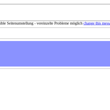
sible Seitenumstellung - vereinzelte Probleme möglich
change this mess