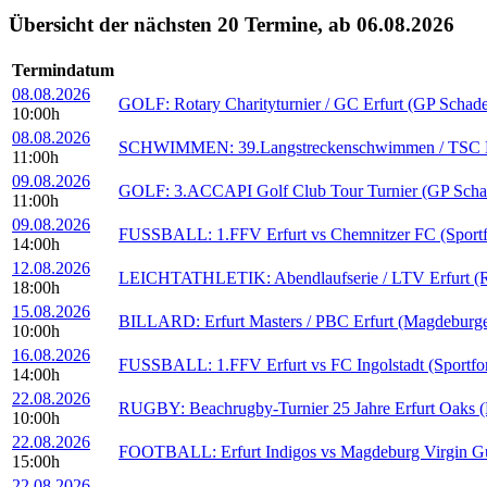
Übersicht der nächsten 20 Termine, ab 06.08.2026
Termindatum
08.08.2026
GOLF: Rotary Charityturnier / GC Erfurt (GP Schad
10:00h
08.08.2026
SCHWIMMEN: 39.Langstreckenschwimmen / TSC Erfu
11:00h
09.08.2026
GOLF: 3.ACCAPI Golf Club Tour Turnier (GP Scha
11:00h
09.08.2026
FUSSBALL: 1.FFV Erfurt vs Chemnitzer FC (Sportf
14:00h
12.08.2026
LEICHTATHLETIK: Abendlaufserie / LTV Erfurt (Rei
18:00h
15.08.2026
BILLARD: Erfurt Masters / PBC Erfurt (Magdeburge
10:00h
16.08.2026
FUSSBALL: 1.FFV Erfurt vs FC Ingolstadt (Sportfo
14:00h
22.08.2026
RUGBY: Beachrugby-Turnier 25 Jahre Erfurt Oaks (B
10:00h
22.08.2026
FOOTBALL: Erfurt Indigos vs Magdeburg Virgin Guar
15:00h
22.08.2026