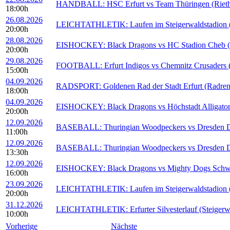
HANDBALL: HSC Erfurt vs Team Thüringen (Rieths
18:00h
26.08.2026
LEICHTATHLETIK: Laufen im Steigerwaldstadion (S
20:00h
28.08.2026
EISHOCKEY: Black Dragons vs HC Stadion Cheb (E
20:00h
29.08.2026
FOOTBALL: Erfurt Indigos vs Chemnitz Crusaders (S
15:00h
04.09.2026
RADSPORT: Goldenen Rad der Stadt Erfurt (Radren
18:00h
04.09.2026
EISHOCKEY: Black Dragons vs Höchstadt Alligators
20:00h
12.09.2026
BASEBALL: Thuringian Woodpeckers vs Dresden Du
11:00h
12.09.2026
BASEBALL: Thuringian Woodpeckers vs Dresden Du
13:30h
12.09.2026
EISHOCKEY: Black Dragons vs Mighty Dogs Schwein
16:00h
23.09.2026
LEICHTATHLETIK: Laufen im Steigerwaldstadion (S
20:00h
31.12.2026
LEICHTATHLETIK: Erfurter Silvesterlauf (Steigerwa
10:00h
Vorherige
Nächste