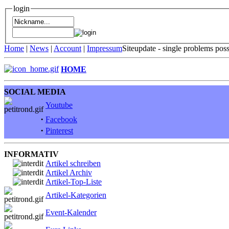
login
Home
|
News
|
Account
|
Impressum
Siteupdate - single problems pos
HOME
SOCIAL MEDIA
Youtube
·
Facebook
·
Pinterest
INFORMATIV
Artikel schreiben
Artikel Archiv
Artikel-Top-Liste
Artikel-Kategorien
Event-Kalender