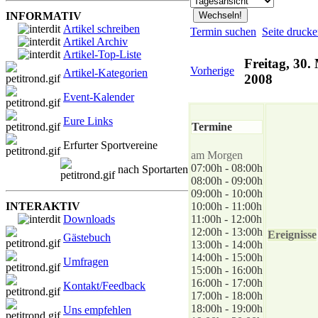
INFORMATIV
Artikel schreiben
Termin suchen
Seite druck
Artikel Archiv
Artikel-Top-Liste
Freitag, 30.
Vorherige
Artikel-Kategorien
2008
Event-Kalender
Eure Links
Termine
Erfurter Sportvereine
am Morgen
07:00h - 08:00h
nach Sportarten
08:00h - 09:00h
09:00h - 10:00h
INTERAKTIV
10:00h - 11:00h
Downloads
11:00h - 12:00h
12:00h - 13:00h
Ereignisse
Gästebuch
13:00h - 14:00h
14:00h - 15:00h
Umfragen
15:00h - 16:00h
16:00h - 17:00h
Kontakt/Feedback
17:00h - 18:00h
18:00h - 19:00h
Uns empfehlen