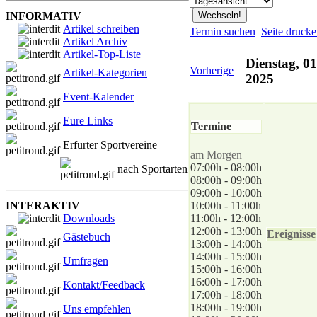
INFORMATIV
Artikel schreiben
Termin suchen
Seite druck
Artikel Archiv
Artikel-Top-Liste
Dienstag, 01
Vorherige
Artikel-Kategorien
2025
Event-Kalender
Eure Links
Termine
Erfurter Sportvereine
am Morgen
07:00h - 08:00h
nach Sportarten
08:00h - 09:00h
09:00h - 10:00h
INTERAKTIV
10:00h - 11:00h
Downloads
11:00h - 12:00h
12:00h - 13:00h
Ereignisse
Gästebuch
13:00h - 14:00h
14:00h - 15:00h
Umfragen
15:00h - 16:00h
16:00h - 17:00h
Kontakt/Feedback
17:00h - 18:00h
18:00h - 19:00h
Uns empfehlen