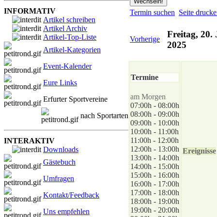
INFORMATIV
Termin suchen
Seite druck
Artikel schreiben
Artikel Archiv
Freitag, 20.
Artikel-Top-Liste
Vorherige
2025
Artikel-Kategorien
Event-Kalender
Termine
Eure Links
am Morgen
Erfurter Sportvereine
07:00h - 08:00h
08:00h - 09:00h
nach Sportarten
09:00h - 10:00h
10:00h - 11:00h
11:00h - 12:00h
INTERAKTIV
12:00h - 13:00h
Downloads
Ereignisse
13:00h - 14:00h
Gästebuch
14:00h - 15:00h
15:00h - 16:00h
Umfragen
16:00h - 17:00h
17:00h - 18:00h
Kontakt/Feedback
18:00h - 19:00h
19:00h - 20:00h
Uns empfehlen