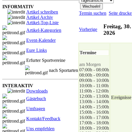
INFORMATIV
Artikel schreiben
Termin suchen
Seite druck
Artikel Archiv
Artikel-Top-Liste
Freitag, 30
Vorherige
Artikel-Kategorien
2026
Event-Kalender
Eure Links
Termine
Erfurter Sportvereine
am Morgen
07:00h - 08:00h
nach Sportarten
08:00h - 09:00h
09:00h - 10:00h
INTERAKTIV
10:00h - 11:00h
Downloads
11:00h - 12:00h
12:00h - 13:00h
Ereignisse
Gästebuch
13:00h - 14:00h
14:00h - 15:00h
Umfragen
15:00h - 16:00h
16:00h - 17:00h
Kontakt/Feedback
17:00h - 18:00h
18:00h - 19:00h
Uns empfehlen