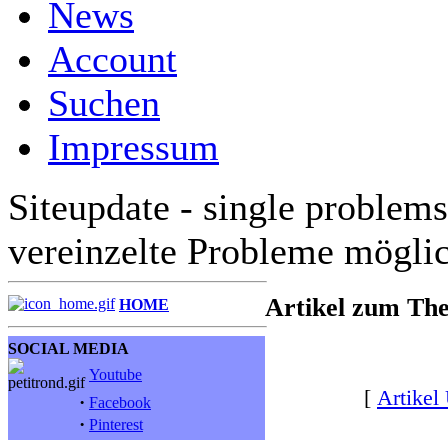
News
Account
Suchen
Impressum
Siteupdate - single problems
vereinzelte Probleme mögli
Artikel zum T
HOME
SOCIAL MEDIA
Youtube
[
Artikel
·
Facebook
·
Pinterest