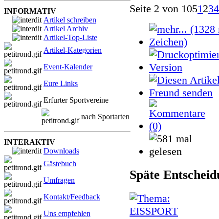
Seite 2 von 105
1
2
3
4
INFORMATIV
Artikel schreiben
Artikel Archiv
Artikel-Top-Liste
Artikel-Kategorien
Event-Kalender
Eure Links
Erfurter Sportvereine
nach Sportarten
INTERAKTIV
Downloads
Gästebuch
Späte Entschei
Umfragen
Kontakt/Feedback
Uns empfehlen