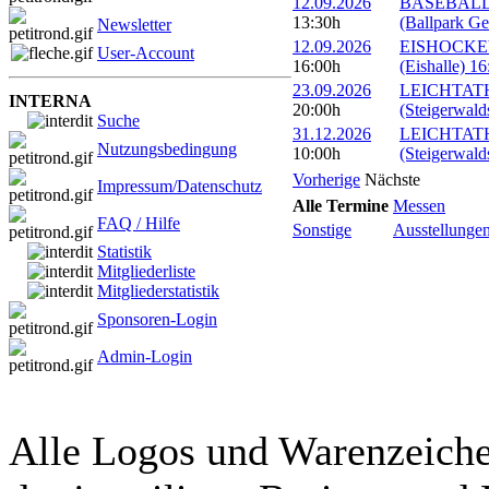
12.09.2026
BASEBALL: 
13:30h
(Ballpark Ge
Newsletter
12.09.2026
EISHOCKEY:
User-Account
16:00h
(Eishalle) 16
23.09.2026
LEICHTATHL
INTERNA
20:00h
(Steigerwald
Suche
31.12.2026
LEICHTATHLE
Nutzungsbedingung
10:00h
(Steigerwald
Vorherige
Nächste
Impressum/Datenschutz
Alle Termine
Messen
FAQ / Hilfe
Sonstige
Ausstellunge
Statistik
Mitgliederliste
Mitgliederstatistik
Sponsoren-Login
Admin-Login
Alle Logos und Warenzeichen