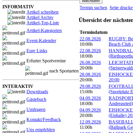
INFORMATIV
Termin suchen
Seite druck
Artikel schreiben
Artikel Archiv
Übersicht der nächste
Artikel-Top-Liste
Artikel-Kategorien
Termindatum
22.08.2026
RUGBY: Beac
Event-Kalender
10:00h
Beach Club A
Eure Links
22.08.2026
HANDBALL: 
18:00h
(Riethsportha
Erfurter Sportvereine
26.08.2026
LEICHTATHL
20:00h
(Steigerwald
nach Sportarten
28.08.2026
EISHOCKEY: 
20:00h
20:00
INTERAKTIV
29.08.2026
FOOTBALL: E
Downloads
15:00h
(Sportplatz E
04.09.2026
RADSPORT: G
Gästebuch
18:00h
Andreasried)
Umfragen
04.09.2026
EISHOCKEY: 
20:00h
(Eishalle) 20
Kontakt/Feedback
12.09.2026
BASEBALL: 
11:00h
(Ballpark Ge
Uns empfehlen