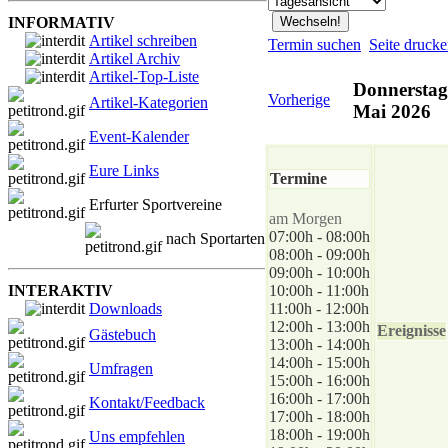
INFORMATIV
Artikel schreiben
Termin suchen
Seite druck
Artikel Archiv
Artikel-Top-Liste
Donnerstag
Vorherige
Artikel-Kategorien
Mai 2026
Event-Kalender
Eure Links
Termine
Erfurter Sportvereine
am Morgen
07:00h - 08:00h
nach Sportarten
08:00h - 09:00h
09:00h - 10:00h
INTERAKTIV
10:00h - 11:00h
Downloads
11:00h - 12:00h
12:00h - 13:00h
Ereignisse
Gästebuch
13:00h - 14:00h
14:00h - 15:00h
Umfragen
15:00h - 16:00h
16:00h - 17:00h
Kontakt/Feedback
17:00h - 18:00h
18:00h - 19:00h
Uns empfehlen