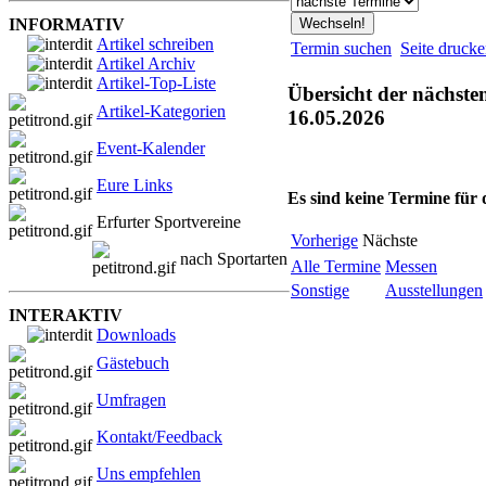
INFORMATIV
Artikel schreiben
Termin suchen
Seite druck
Artikel Archiv
Artikel-Top-Liste
Übersicht der nächste
Artikel-Kategorien
16.05.2026
Event-Kalender
Eure Links
Es sind keine Termine für
Erfurter Sportvereine
Vorherige
Nächste
nach Sportarten
Alle Termine
Messen
Sonstige
Ausstellungen
INTERAKTIV
Downloads
Gästebuch
Umfragen
Kontakt/Feedback
Uns empfehlen