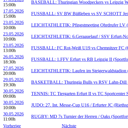
BASEBALL: Thuringian Woodpeckers vs Leipzig Wal
15:00h
17.05.2026
FUSSBALL: SV BW Büßleben vs SV SCHOTT Jena (
15:00h
23.05.2026
LEICHTATHLETIK: Pfingstmeeting Ohrdrufer LV (S
10:00h
23.05.2026
LEICHTATHLETIK: 6.Geraauelauf / SSV Erfurt-Nord 
10:00h
23.05.2026
FUSSBALL: FC Rot-Weiß U19 vs Chemnitzer FC (Cy
13:00h
26.05.2026
FUSSBALL: 1.FFV Erfurt vs RB Leipzig II (Sportfo
18:30h
27.05.2026
LEICHTATHLETIK: Laufen im Steigerwaldstadion (S
20:00h
29.05.2026
BASKETBALL: Thuringia Bulls vs RSV Lahn-Dill (F
19:30h
30.05.2026
TENNIS: TC Tiergarten Erfurt II vs TC Sportcenter S
09:00h
30.05.2026
JUDO: 27. Int. Messe-Cup U16 / Erfurter JC (Riethsp
10:00h
30.05.2026
RUGBY: MD 7s Turnier der Herren / Oaks (Sportfor
11:00h
Vorherige
Nächste