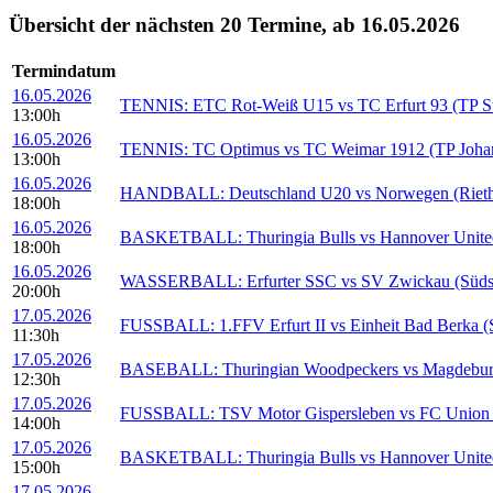
Übersicht der nächsten 20 Termine, ab 16.05.2026
Termindatum
16.05.2026
TENNIS: ETC Rot-Weiß U15 vs TC Erfurt 93 (TP Ste
13:00h
16.05.2026
TENNIS: TC Optimus vs TC Weimar 1912 (TP Johan
13:00h
16.05.2026
HANDBALL: Deutschland U20 vs Norwegen (Riethsp
18:00h
16.05.2026
BASKETBALL: Thuringia Bulls vs Hannover United (
18:00h
16.05.2026
WASSERBALL: Erfurter SSC vs SV Zwickau (Süds
20:00h
17.05.2026
FUSSBALL: 1.FFV Erfurt II vs Einheit Bad Berka (S
11:30h
17.05.2026
BASEBALL: Thuringian Woodpeckers vs Magdeburg 
12:30h
17.05.2026
FUSSBALL: TSV Motor Gispersleben vs FC Union M
14:00h
17.05.2026
BASKETBALL: Thuringia Bulls vs Hannover United (
15:00h
17.05.2026