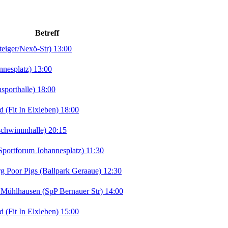
Betreff
iger/Nexö-Str) 13:00
nesplatz) 13:00
orthalle) 18:00
Fit In Elxleben) 18:00
chwimmhalle) 20:15
portforum Johannesplatz) 11:30
Poor Pigs (Ballpark Geraaue) 12:30
ühlhausen (SpP Bernauer Str) 14:00
Fit In Elxleben) 15:00