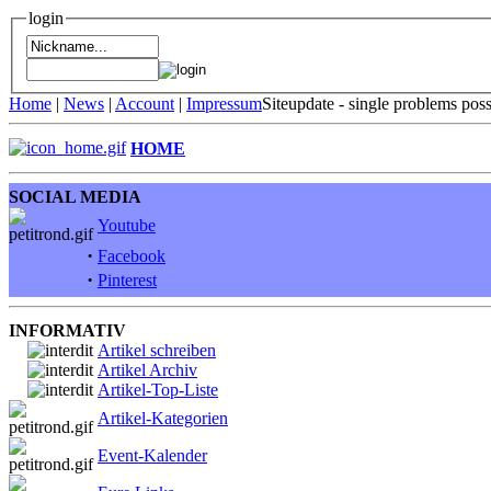
login
Home
|
News
|
Account
|
Impressum
Siteupdate - single problems pos
HOME
SOCIAL MEDIA
Youtube
·
Facebook
·
Pinterest
INFORMATIV
Artikel schreiben
Artikel Archiv
Artikel-Top-Liste
Artikel-Kategorien
Event-Kalender