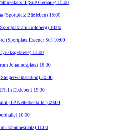
lbreakers II (SpP Geraaue) 15:00
Sportplatz Büßleben) 15:00
portplatz am Goldberg) 10:00
(Sportplatz Essener Str) 10:00
riaksgebreite) 13:00
rum Johannesplatz) 18:30
teigerwaldstadion) 20:00
it In Elxleben) 19:30
uhl (TP Nettelbeckufer) 09:00
orthalle) 10:00
um Johannesplatz) 11:00