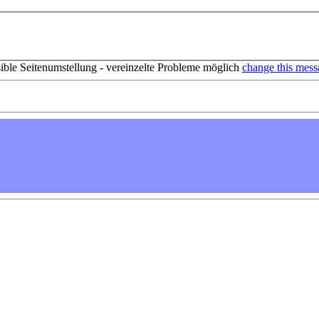
sible Seitenumstellung - vereinzelte Probleme möglich
change this mess