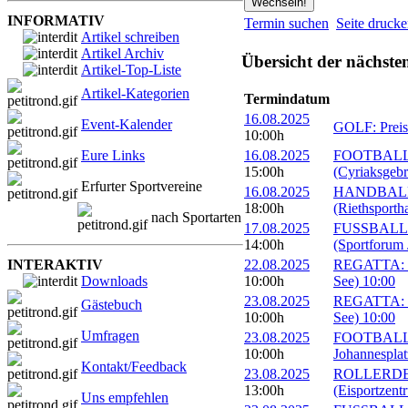
INFORMATIV
Termin suchen
Seite druck
Artikel schreiben
Artikel Archiv
Übersicht der nächste
Artikel-Top-Liste
Artikel-Kategorien
Termindatum
16.08.2025
Event-Kalender
GOLF: Preis 
10:00h
Eure Links
16.08.2025
FOOTBALL: E
15:00h
(Cyriaksgebr
Erfurter Sportvereine
16.08.2025
HANDBALL: 
18:00h
(Riethsportha
nach Sportarten
17.08.2025
FUSSBALL: 1
14:00h
(Sportforum 
INTERAKTIV
22.08.2025
REGATTA: 24
Downloads
10:00h
See) 10:00
23.08.2025
REGATTA: 24
Gästebuch
10:00h
See) 10:00
Umfragen
23.08.2025
FOOTBALL: 
10:00h
Johannesplat
Kontakt/Feedback
23.08.2025
ROLLERDERB
13:00h
(Eisportzent
Uns empfehlen