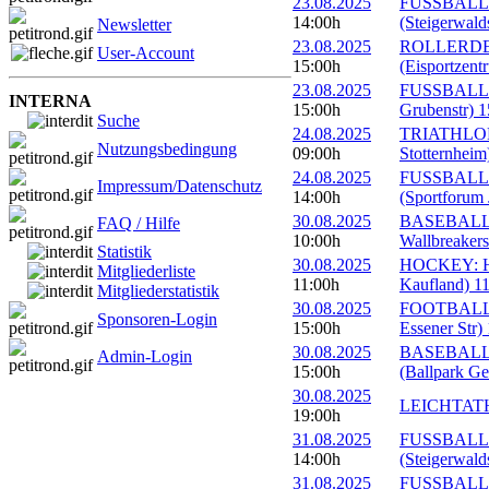
23.08.2025
FUSSBALL: F
14:00h
(Steigerwald
Newsletter
23.08.2025
ROLLERDERB
User-Account
15:00h
(Eisportzent
23.08.2025
FUSSBALL: F
INTERNA
15:00h
Grubenstr) 1
Suche
24.08.2025
TRIATHLON: 
Nutzungsbedingung
09:00h
Stotternheim
24.08.2025
FUSSBALL: 1
Impressum/Datenschutz
14:00h
(Sportforum 
30.08.2025
BASEBALL: 
FAQ / Hilfe
10:00h
Wallbreakers
Statistik
30.08.2025
HOCKEY: HC
Mitgliederliste
11:00h
Kaufland) 1
Mitgliederstatistik
30.08.2025
FOOTBALL: E
Sponsoren-Login
15:00h
Essener Str)
30.08.2025
BASEBALL: 
Admin-Login
15:00h
(Ballpark Ge
30.08.2025
LEICHTATHLE
19:00h
31.08.2025
FUSSBALL: F
14:00h
(Steigerwald
31.08.2025
FUSSBALL: M