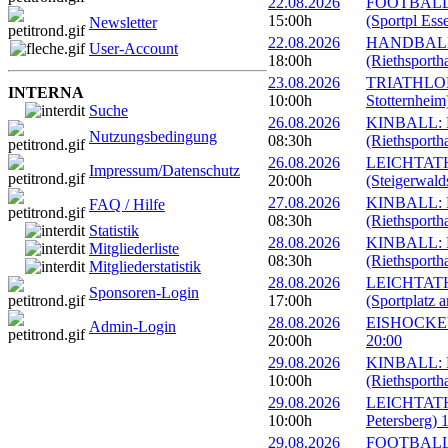
22.08.2026
FOOTBALL: E
15:00h
(Sportpl Ess
Newsletter
22.08.2026
HANDBALL: 
User-Account
18:00h
(Riethsportha
23.08.2026
TRIATHLON: 
INTERNA
10:00h
Stotternheim
Suche
26.08.2026
KINBALL: Eu
Nutzungsbedingung
08:30h
(Riethsportha
26.08.2026
LEICHTATHL
Impressum/Datenschutz
20:00h
(Steigerwald
27.08.2026
KINBALL: Eu
FAQ / Hilfe
08:30h
(Riethsportha
Statistik
28.08.2026
KINBALL: Eu
Mitgliederliste
08:30h
(Riethsportha
Mitgliederstatistik
28.08.2026
LEICHTATHL
Sponsoren-Login
17:00h
(Sportplatz 
28.08.2026
EISHOCKEY: 
Admin-Login
20:00h
20:00
29.08.2026
KINBALL: Eu
10:00h
(Riethsportha
29.08.2026
LEICHTATHLE
10:00h
Petersberg) 
29.08.2026
FOOTBALL: I