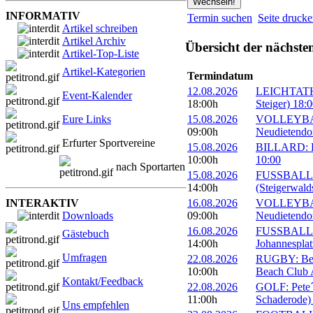
INFORMATIV
Termin suchen
Seite druck
Artikel schreiben
Artikel Archiv
Übersicht der nächste
Artikel-Top-Liste
Artikel-Kategorien
Termindatum
12.08.2026
LEICHTATHLE
Event-Kalender
18:00h
Steiger) 18:
Eure Links
15.08.2026
VOLLEYBALL
09:00h
Neudietendor
Erfurter Sportvereine
15.08.2026
BILLARD: Er
10:00h
10:00
nach Sportarten
15.08.2026
FUSSBALL: F
14:00h
(Steigerwald
INTERAKTIV
16.08.2026
VOLLEYBALL
Downloads
09:00h
Neudietendor
16.08.2026
FUSSBALL: 1
Gästebuch
14:00h
Johannesplat
Umfragen
22.08.2026
RUGBY: Beac
10:00h
Beach Club A
Kontakt/Feedback
22.08.2026
GOLF: Pete´s
11:00h
Schaderode)
Uns empfehlen