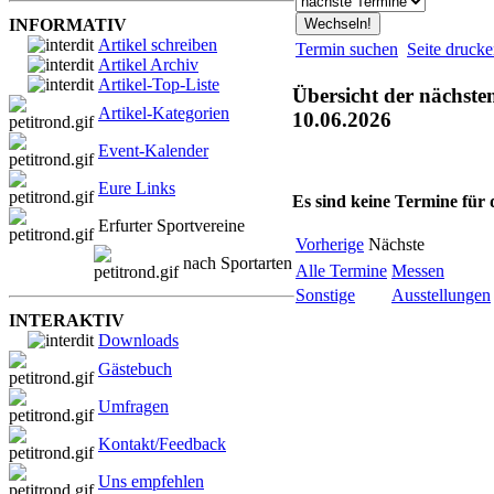
INFORMATIV
Artikel schreiben
Termin suchen
Seite druck
Artikel Archiv
Artikel-Top-Liste
Übersicht der nächste
Artikel-Kategorien
10.06.2026
Event-Kalender
Eure Links
Es sind keine Termine für
Erfurter Sportvereine
Vorherige
Nächste
nach Sportarten
Alle Termine
Messen
Sonstige
Ausstellungen
INTERAKTIV
Downloads
Gästebuch
Umfragen
Kontakt/Feedback
Uns empfehlen