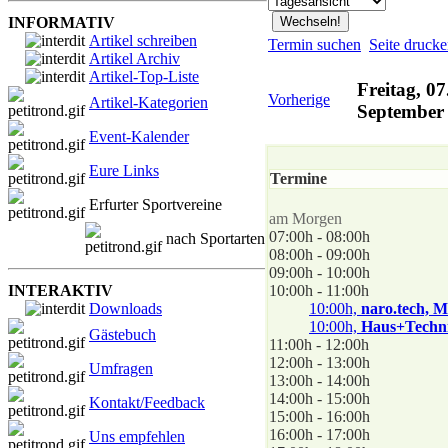
INFORMATIV
Artikel schreiben
Termin suchen
Seite druck
Artikel Archiv
Artikel-Top-Liste
Freitag, 07
Vorherige
Artikel-Kategorien
September
Event-Kalender
Eure Links
Termine
Erfurter Sportvereine
am Morgen
07:00h - 08:00h
nach Sportarten
08:00h - 09:00h
09:00h - 10:00h
INTERAKTIV
10:00h - 11:00h
Downloads
10:00h,
naro.tech, M
10:00h,
Haus+Techni
Gästebuch
11:00h - 12:00h
12:00h - 13:00h
Umfragen
13:00h - 14:00h
14:00h - 15:00h
Kontakt/Feedback
15:00h - 16:00h
16:00h - 17:00h
Uns empfehlen