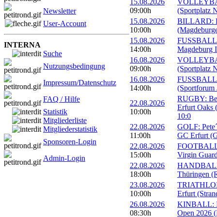
15.08.2026
VOLLEYBALL
09:00h
(Sportplatz 
Newsletter
15.08.2026
BILLARD: Er
User-Account
10:00h
(Magdeburge
15.08.2026
FUSSBALL: 
INTERNA
14:00h
Magdeburg II
Suche
16.08.2026
VOLLEYBALL
Nutzungsbedingung
09:00h
(Sportplatz 
16.08.2026
FUSSBALL: 1
Impressum/Datenschutz
14:00h
(Sportforum 
RUGBY: Beac
FAQ / Hilfe
22.08.2026
Erfurt Oaks 
Statistik
10:00h
10:0
Mitgliederliste
22.08.2026
GOLF: Pete´s
Mitgliederstatistik
11:00h
GC Erfurt (
Sponsoren-Login
22.08.2026
FOOTBALL: 
15:00h
Virgin Guard
Admin-Login
22.08.2026
HANDBALL: 
18:00h
Thüringen (R
23.08.2026
TRIATHLON: 
10:00h
Erfurt (Stra
26.08.2026
KINBALL: Eu
08:30h
Open 2026 (R