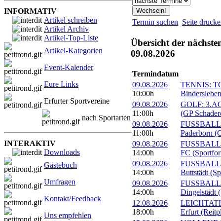
INFORMATIV
Artikel schreiben
Termin suchen
Seite druck
Artikel Archiv
Artikel-Top-Liste
Übersicht der nächste
Artikel-Kategorien
09.08.2026
Event-Kalender
Termindatum
Eure Links
09.08.2026
TENNIS: TC 
10:00h
Bindersleben
Erfurter Sportvereine
09.08.2026
GOLF: 3.ACC
11:00h
(GP Schader
nach Sportarten
09.08.2026
FUSSBALL: 
11:00h
Paderborn (C
INTERAKTIV
09.08.2026
FUSSBALL: 1
Downloads
14:00h
FC (Sportfor
09.08.2026
FUSSBALL:
Gästebuch
14:00h
Buttstädt (S
Umfragen
09.08.2026
FUSSBALL: 
14:00h
Dingelstädt 
Kontakt/Feedback
12.08.2026
LEICHTATHL
18:00h
Erfurt (Reitp
Uns empfehlen