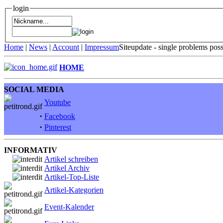
login
Home
|
News
|
Account
|
Impressum
Siteupdate - single problems pos
HOME
SOCIAL MEDIA
Youtube
·
Facebook
·
Pinterest
INFORMATIV
Artikel schreiben
Artikel Archiv
Artikel-Top-Liste
Artikel-Kategorien
Event-Kalender