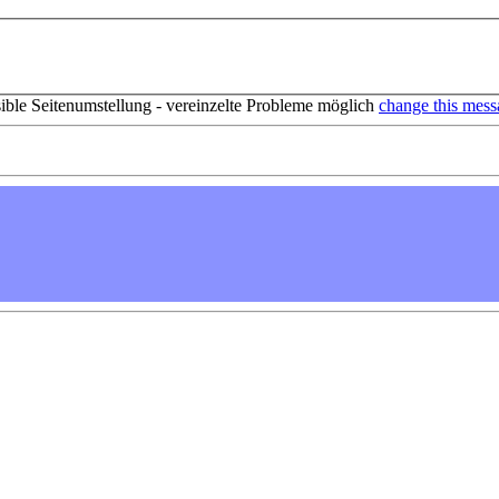
sible Seitenumstellung - vereinzelte Probleme möglich
change this mess