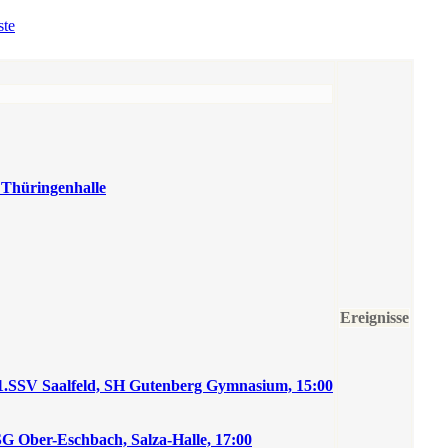
ste
 Thüringenhalle
Ereignisse
SSV Saalfeld, SH Gutenberg Gymnasium, 15:00
Ober-Eschbach, Salza-Halle, 17:00