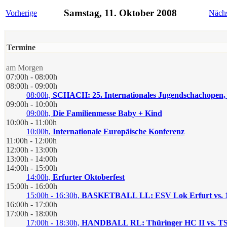
Samstag, 11. Oktober 2008
Vorherige
Näch
Termine
am Morgen
07:00h - 08:00h
08:00h - 09:00h
08:00h,
SCHACH: 25. Internationales Jugendschachopen,
09:00h - 10:00h
09:00h,
Die Familienmesse Baby + Kind
10:00h - 11:00h
10:00h,
Internationale Europäische Konferenz
11:00h - 12:00h
12:00h - 13:00h
13:00h - 14:00h
14:00h - 15:00h
14:00h,
Erfurter Oktoberfest
15:00h - 16:00h
15:00h - 16:30h,
BASKETBALL LL: ESV Lok Erfurt vs. 1.
16:00h - 17:00h
17:00h - 18:00h
17:00h - 18:30h,
HANDBALL RL: Thüringer HC II vs. TSG 