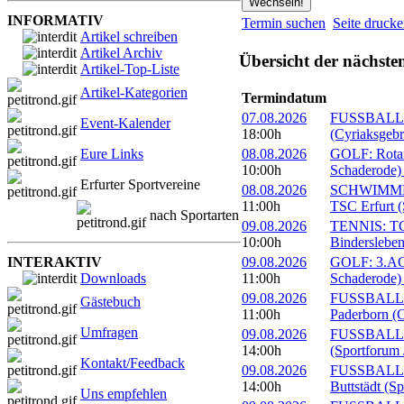
INFORMATIV
Termin suchen
Seite druck
Artikel schreiben
Artikel Archiv
Übersicht der nächste
Artikel-Top-Liste
Artikel-Kategorien
Termindatum
07.08.2026
FUSSBALL: 
Event-Kalender
18:00h
(Cyriaksgebr
Eure Links
08.08.2026
GOLF: Rotary
10:00h
Schaderode)
Erfurter Sportvereine
08.08.2026
SCHWIMMEN:
11:00h
TSC Erfurt (
nach Sportarten
09.08.2026
TENNIS: TC 
10:00h
Bindersleben
INTERAKTIV
09.08.2026
GOLF: 3.ACC
Downloads
11:00h
Schaderode)
09.08.2026
FUSSBALL: 
Gästebuch
11:00h
Paderborn (C
Umfragen
09.08.2026
FUSSBALL: 
14:00h
(Sportforum 
Kontakt/Feedback
09.08.2026
FUSSBALL:
14:00h
Buttstädt (S
Uns empfehlen