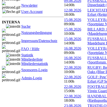
09.08.2026
FUSSBALL: 
14:00h
Dingelstädt 
Newsletter
12.08.2026
LEICHTATHL
User-Account
18:00h
Erfurt (Reitp
15.08.2026
VOLLEYBALL
INTERNA
09:00h
(Sportplatz 
Suche
15.08.2026
BILLARD: Er
Nutzungsbedingung
10:00h
(Magdeburge
15.08.2026
FUSSBALL: 
Impressum/Datenschutz
14:00h
Magdeburg II
16.08.2026
VOLLEYBALL
FAQ / Hilfe
09:00h
(Sportplatz 
Statistik
16.08.2026
FUSSBALL: 1
Mitgliederliste
14:00h
(Sportforum 
Mitgliederstatistik
22.08.2026
RUGBY: Beac
Sponsoren-Login
10:00h
Oaks (Blue B
22.08.2026
GOLF: Pete´
Admin-Login
11:00h
Erfurt (GP S
22.08.2026
FOOTBALL: 
15:00h
Virgin Guard
22.08.2026
HANDBALL: 
18:00h
(Riethsportha
23.08.2026
TRIATHLON: 