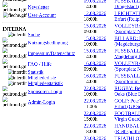
09.08.2026
FUSSBALL: 
14:00h
Dingelstädt 
Newsletter
12.08.2026
LEICHTATHL
User-Account
18:00h
Erfurt (Reitp
15.08.2026
VOLLEYBALL
INTERNA
09:00h
(Sportplatz 
Suche
15.08.2026
BILLARD: Er
Nutzungsbedingung
10:00h
(Magdeburge
15.08.2026
FUSSBALL: 
Impressum/Datenschutz
14:00h
Magdeburg II
16.08.2026
VOLLEYBALL
FAQ / Hilfe
09:00h
(Sportplatz 
Statistik
16.08.2026
FUSSBALL: 1
Mitgliederliste
14:00h
(Sportforum 
Mitgliederstatistik
22.08.2026
RUGBY: Beac
Sponsoren-Login
10:00h
Oaks (Blue B
22.08.2026
GOLF: Pete´
Admin-Login
11:00h
Erfurt (GP S
22.08.2026
FOOTBALL: 
15:00h
Virgin Guard
22.08.2026
HANDBALL: 
18:00h
(Riethsportha
23.08.2026
TRIATHLON: 