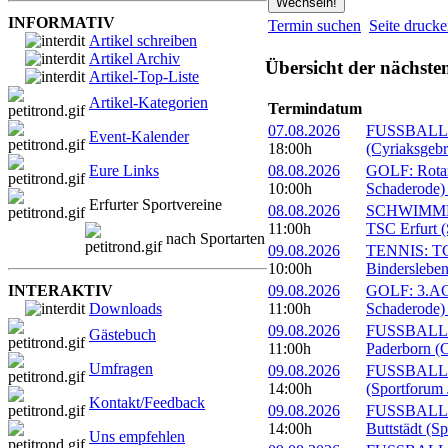
INFORMATIV
Termin suchen
Seite druck
Artikel schreiben
Artikel Archiv
Übersicht der nächste
Artikel-Top-Liste
Artikel-Kategorien
Termindatum
07.08.2026
FUSSBALL: 
Event-Kalender
18:00h
(Cyriaksgebr
Eure Links
08.08.2026
GOLF: Rotary
10:00h
Schaderode)
Erfurter Sportvereine
08.08.2026
SCHWIMMEN:
11:00h
TSC Erfurt (
nach Sportarten
09.08.2026
TENNIS: TC 
10:00h
Bindersleben
INTERAKTIV
09.08.2026
GOLF: 3.ACC
Downloads
11:00h
Schaderode)
09.08.2026
FUSSBALL: 
Gästebuch
11:00h
Paderborn (C
Umfragen
09.08.2026
FUSSBALL: 
14:00h
(Sportforum 
Kontakt/Feedback
09.08.2026
FUSSBALL:
14:00h
Buttstädt (S
Uns empfehlen