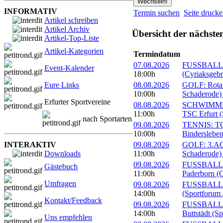
INFORMATIV
Termin suchen
Seite druck
Artikel schreiben
Artikel Archiv
Übersicht der nächste
Artikel-Top-Liste
Artikel-Kategorien
Termindatum
07.08.2026
FUSSBALL: 
Event-Kalender
18:00h
(Cyriaksgebr
Eure Links
08.08.2026
GOLF: Rotary
10:00h
Schaderode)
Erfurter Sportvereine
08.08.2026
SCHWIMMEN:
11:00h
TSC Erfurt (
nach Sportarten
09.08.2026
TENNIS: TC 
10:00h
Bindersleben
INTERAKTIV
09.08.2026
GOLF: 3.ACC
Downloads
11:00h
Schaderode)
09.08.2026
FUSSBALL: 
Gästebuch
11:00h
Paderborn (C
Umfragen
09.08.2026
FUSSBALL: 
14:00h
(Sportforum 
Kontakt/Feedback
09.08.2026
FUSSBALL:
14:00h
Buttstädt (S
Uns empfehlen