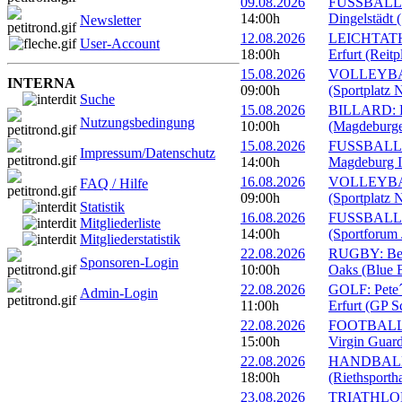
09.08.2026
FUSSBALL: 
14:00h
Dingelstädt 
Newsletter
12.08.2026
LEICHTATHL
User-Account
18:00h
Erfurt (Reitp
15.08.2026
VOLLEYBALL
INTERNA
09:00h
(Sportplatz 
Suche
15.08.2026
BILLARD: Er
Nutzungsbedingung
10:00h
(Magdeburge
15.08.2026
FUSSBALL: 
Impressum/Datenschutz
14:00h
Magdeburg II
16.08.2026
VOLLEYBALL
FAQ / Hilfe
09:00h
(Sportplatz 
Statistik
16.08.2026
FUSSBALL: 1
Mitgliederliste
14:00h
(Sportforum 
Mitgliederstatistik
22.08.2026
RUGBY: Beac
Sponsoren-Login
10:00h
Oaks (Blue B
22.08.2026
GOLF: Pete´
Admin-Login
11:00h
Erfurt (GP S
22.08.2026
FOOTBALL: 
15:00h
Virgin Guard
22.08.2026
HANDBALL: 
18:00h
(Riethsportha
23.08.2026
TRIATHLON: 