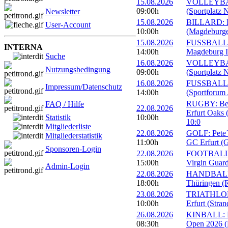
15.08.2026
VOLLEYBALL
09:00h
(Sportplatz 
Newsletter
15.08.2026
BILLARD: Er
User-Account
10:00h
(Magdeburge
15.08.2026
FUSSBALL: 
INTERNA
14:00h
Magdeburg II
Suche
16.08.2026
VOLLEYBALL
Nutzungsbedingung
09:00h
(Sportplatz 
16.08.2026
FUSSBALL: 1
Impressum/Datenschutz
14:00h
(Sportforum 
RUGBY: Beac
FAQ / Hilfe
22.08.2026
Erfurt Oaks 
Statistik
10:00h
10:0
Mitgliederliste
22.08.2026
GOLF: Pete´s
Mitgliederstatistik
11:00h
GC Erfurt (
Sponsoren-Login
22.08.2026
FOOTBALL: 
15:00h
Virgin Guard
Admin-Login
22.08.2026
HANDBALL: 
18:00h
Thüringen (R
23.08.2026
TRIATHLON: 
10:00h
Erfurt (Stra
26.08.2026
KINBALL: Eu
08:30h
Open 2026 (R