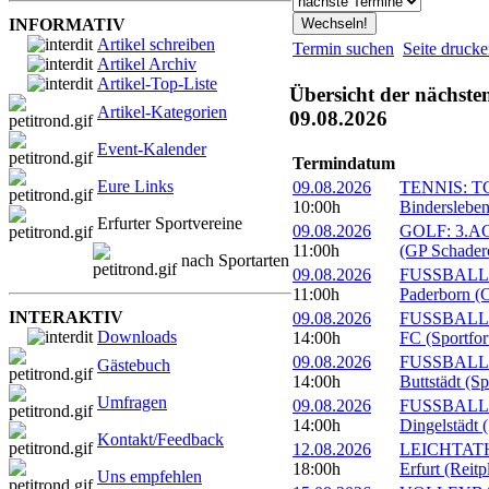
INFORMATIV
Artikel schreiben
Termin suchen
Seite druck
Artikel Archiv
Artikel-Top-Liste
Übersicht der nächste
Artikel-Kategorien
09.08.2026
Event-Kalender
Termindatum
Eure Links
09.08.2026
TENNIS: TC 
10:00h
Bindersleben
Erfurter Sportvereine
09.08.2026
GOLF: 3.ACC
11:00h
(GP Schader
nach Sportarten
09.08.2026
FUSSBALL: 
11:00h
Paderborn (C
INTERAKTIV
09.08.2026
FUSSBALL: 1
Downloads
14:00h
FC (Sportfor
09.08.2026
FUSSBALL:
Gästebuch
14:00h
Buttstädt (S
Umfragen
09.08.2026
FUSSBALL: 
14:00h
Dingelstädt 
Kontakt/Feedback
12.08.2026
LEICHTATHL
18:00h
Erfurt (Reitp
Uns empfehlen