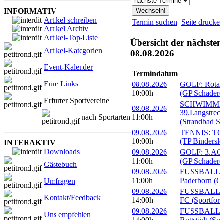
INFORMATIV
Artikel schreiben
Termin suchen
Seite druck
Artikel Archiv
Artikel-Top-Liste
Übersicht der nächste
Artikel-Kategorien
08.08.2026
Event-Kalender
Termindatum
Eure Links
08.08.2026
GOLF: Rotary
10:00h
(GP Schader
Erfurter Sportvereine
SCHWIMM
08.08.2026
39.Langstre
nach Sportarten
11:00h
(Strandbad S
09.08.2026
TENNIS: TC 
10:00h
(TP Bindersl
INTERAKTIV
Downloads
09.08.2026
GOLF: 3.ACC
11:00h
(GP Schader
Gästebuch
09.08.2026
FUSSBALL: 
11:00h
Paderborn (C
Umfragen
09.08.2026
FUSSBALL: 1
Kontakt/Feedback
14:00h
FC (Sportfor
09.08.2026
FUSSBALL:
Uns empfehlen
14:00h
Buttstädt (S