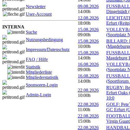
09.08.2026
FUSSBALL: 
Newsletter
14:00h
Dingelstädt 
User-Account
12.08.2026
LEICHTATHL
18:00h
Erfurt (Reitp
INTERNA
15.08.2026
VOLLEYBALL
Suche
09:00h
(Sportplatz 
Nutzungsbedingung
15.08.2026
BILLARD: Er
10:00h
(Magdeburge
Impressum/Datenschutz
15.08.2026
FUSSBALL: 
14:00h
Magdeburg II
FAQ / Hilfe
16.08.2026
VOLLEYBALL
Statistik
09:00h
(Sportplatz 
Mitgliederliste
16.08.2026
FUSSBALL: 1
Mitgliederstatistik
14:00h
(Sportforum 
Sponsoren-Login
RUGBY: Beac
22.08.2026
Erfurt Oaks 
Admin-Login
10:00h
10:0
22.08.2026
GOLF: Pete´s
11:00h
GC Erfurt (
22.08.2026
FOOTBALL: 
15:00h
Virgin Guard
22.08.2026
HANDBALL: 