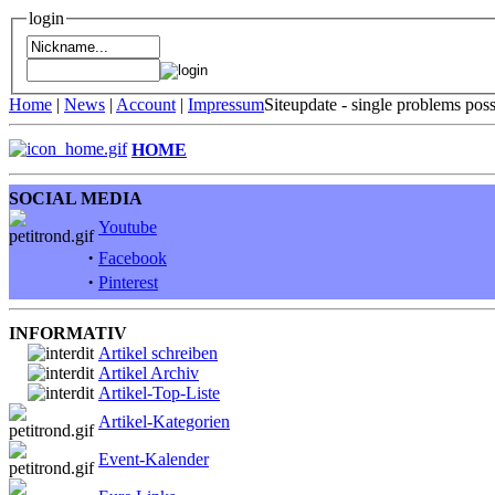
login
Home
|
News
|
Account
|
Impressum
Siteupdate - single problems pos
HOME
SOCIAL MEDIA
Youtube
·
Facebook
·
Pinterest
INFORMATIV
Artikel schreiben
Artikel Archiv
Artikel-Top-Liste
Artikel-Kategorien
Event-Kalender