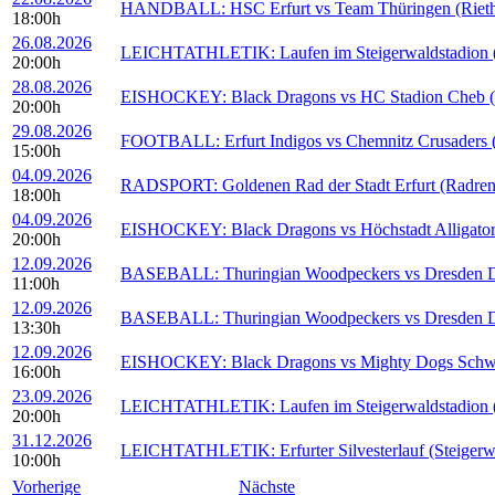
HANDBALL: HSC Erfurt vs Team Thüringen (Rieths
18:00h
26.08.2026
LEICHTATHLETIK: Laufen im Steigerwaldstadion (S
20:00h
28.08.2026
EISHOCKEY: Black Dragons vs HC Stadion Cheb (E
20:00h
29.08.2026
FOOTBALL: Erfurt Indigos vs Chemnitz Crusaders (S
15:00h
04.09.2026
RADSPORT: Goldenen Rad der Stadt Erfurt (Radren
18:00h
04.09.2026
EISHOCKEY: Black Dragons vs Höchstadt Alligators
20:00h
12.09.2026
BASEBALL: Thuringian Woodpeckers vs Dresden Du
11:00h
12.09.2026
BASEBALL: Thuringian Woodpeckers vs Dresden Du
13:30h
12.09.2026
EISHOCKEY: Black Dragons vs Mighty Dogs Schwein
16:00h
23.09.2026
LEICHTATHLETIK: Laufen im Steigerwaldstadion (S
20:00h
31.12.2026
LEICHTATHLETIK: Erfurter Silvesterlauf (Steigerwa
10:00h
Vorherige
Nächste