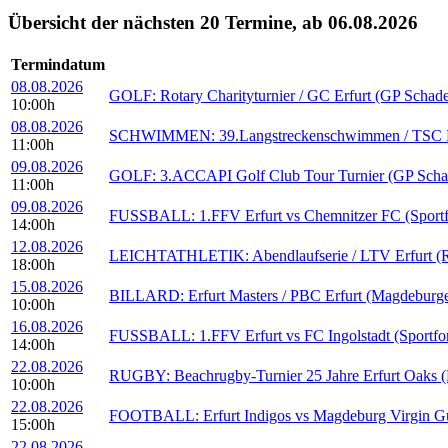
Übersicht der nächsten 20 Termine, ab 06.08.2026
Termindatum
08.08.2026
GOLF: Rotary Charityturnier / GC Erfurt (GP Schad
10:00h
08.08.2026
SCHWIMMEN: 39.Langstreckenschwimmen / TSC Erfu
11:00h
09.08.2026
GOLF: 3.ACCAPI Golf Club Tour Turnier (GP Scha
11:00h
09.08.2026
FUSSBALL: 1.FFV Erfurt vs Chemnitzer FC (Sportf
14:00h
12.08.2026
LEICHTATHLETIK: Abendlaufserie / LTV Erfurt (Rei
18:00h
15.08.2026
BILLARD: Erfurt Masters / PBC Erfurt (Magdeburge
10:00h
16.08.2026
FUSSBALL: 1.FFV Erfurt vs FC Ingolstadt (Sportfo
14:00h
22.08.2026
RUGBY: Beachrugby-Turnier 25 Jahre Erfurt Oaks (B
10:00h
22.08.2026
FOOTBALL: Erfurt Indigos vs Magdeburg Virgin Guar
15:00h
22.08.2026