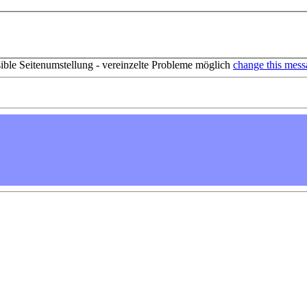
sible Seitenumstellung - vereinzelte Probleme möglich
change this mess