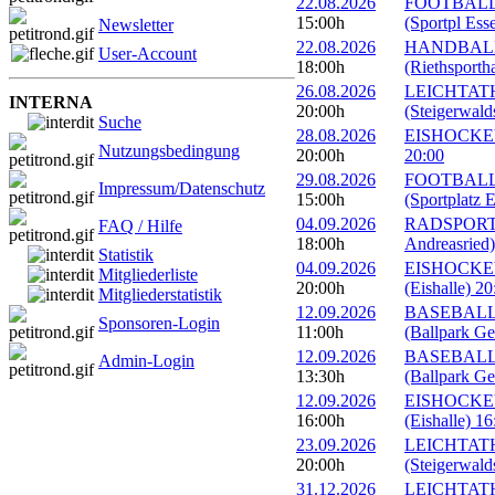
22.08.2026
FOOTBALL: E
15:00h
(Sportpl Ess
Newsletter
22.08.2026
HANDBALL: 
User-Account
18:00h
(Riethsportha
26.08.2026
LEICHTATHL
INTERNA
20:00h
(Steigerwald
Suche
28.08.2026
EISHOCKEY: 
Nutzungsbedingung
20:00h
20:00
29.08.2026
FOOTBALL: E
Impressum/Datenschutz
15:00h
(Sportplatz E
04.09.2026
RADSPORT: G
FAQ / Hilfe
18:00h
Andreasried)
Statistik
04.09.2026
EISHOCKEY: 
Mitgliederliste
20:00h
(Eishalle) 20
Mitgliederstatistik
12.09.2026
BASEBALL: 
Sponsoren-Login
11:00h
(Ballpark Ge
12.09.2026
BASEBALL: 
Admin-Login
13:30h
(Ballpark Ge
12.09.2026
EISHOCKEY:
16:00h
(Eishalle) 16
23.09.2026
LEICHTATHL
20:00h
(Steigerwald
31.12.2026
LEICHTATHLE