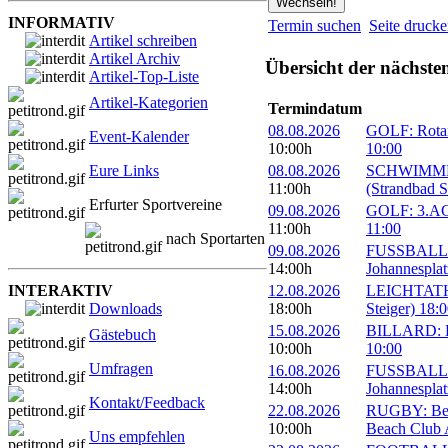
INFORMATIV
Termin suchen
Seite druck
Artikel schreiben
Artikel Archiv
Übersicht der nächste
Artikel-Top-Liste
Artikel-Kategorien
Termindatum
08.08.2026
GOLF: Rotary
Event-Kalender
10:00h
10:00
Eure Links
08.08.2026
SCHWIMMEN:
11:00h
(Strandbad S
Erfurter Sportvereine
09.08.2026
GOLF: 3.ACC
11:00h
11:00
nach Sportarten
09.08.2026
FUSSBALL: 1
14:00h
Johannesplat
INTERAKTIV
12.08.2026
LEICHTATHLE
Downloads
18:00h
Steiger) 18:
15.08.2026
BILLARD: Er
Gästebuch
10:00h
10:00
Umfragen
16.08.2026
FUSSBALL: 1
14:00h
Johannesplat
Kontakt/Feedback
22.08.2026
RUGBY: Beac
10:00h
Beach Club A
Uns empfehlen