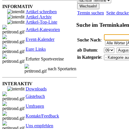
INFORMATIV
Artikel schreiben
Termin suchen
Seite druck
Artikel Archiv
Artikel-Top-Liste
Suche im Terminkale
Artikel-Kategorien
Event-Kalender
Suche Nach
:
Eure Links
ab Datum
:
in Kategorie
:
Erfurter Sportvereine
nach Sportarten
INTERAKTIV
Downloads
Gästebuch
Umfragen
Kontakt/Feedback
Uns empfehlen