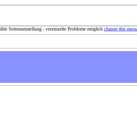
sible Seitenumstellung - vereinzelte Probleme möglich
change this mess