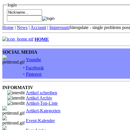
login
Home
|
News
|
Account
|
Impressum
Siteupdate - single problems pos
HOME
SOCIAL MEDIA
Youtube
·
Facebook
·
Pinterest
INFORMATIV
Artikel schreiben
Artikel Archiv
Artikel-Top-Liste
Artikel-Kategorien
Event-Kalender