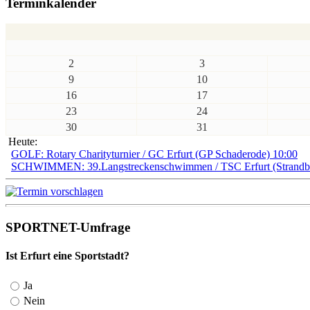
Terminkalender
2
3
9
10
16
17
23
24
30
31
Heute:
GOLF: Rotary Charityturnier / GC Erfurt (GP Schaderode) 10:00
SCHWIMMEN: 39.Langstreckenschwimmen / TSC Erfurt (Strandbad
SPORTNET-Umfrage
Ist Erfurt eine Sportstadt?
Ja
Nein