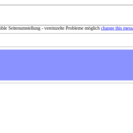
sible Seitenumstellung - vereinzelte Probleme möglich
change this mess