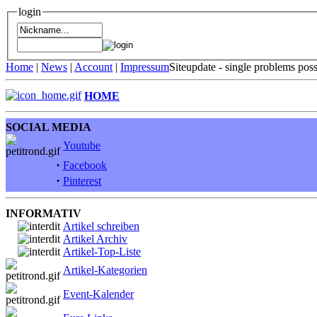
login
Home
|
News
|
Account
|
Impressum
Siteupdate - single problems pos
HOME
SOCIAL MEDIA
Youtube
·
Facebook
·
Pinterest
INFORMATIV
Artikel schreiben
Artikel Archiv
Artikel-Top-Liste
Artikel-Kategorien
Event-Kalender