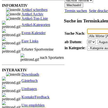
INFORMATIV
Artikel schreiben
Termin suchen
Seite druck
Artikel Archiv
Artikel-Top-Liste
Suche im Terminkale
Artikel-Kategorien
Event-Kalender
Suche Nach
:
Eure Links
ab Datum
:
in Kategorie
:
Erfurter Sportvereine
nach Sportarten
INTERAKTIV
Downloads
Gästebuch
Umfragen
Kontakt/Feedback
Uns empfehlen