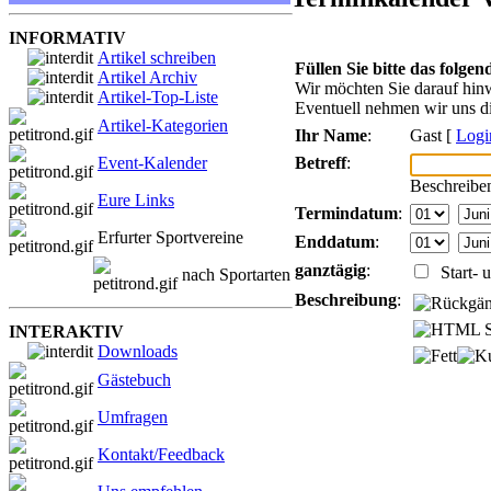
INFORMATIV
Artikel schreiben
Füllen Sie bitte das folge
Artikel Archiv
Wir möchten Sie darauf hinw
Artikel-Top-Liste
Eventuell nehmen wir uns di
Artikel-Kategorien
Ihr Name
:
Gast [
Logi
Betreff
:
Event-Kalender
Beschreiben
Eure Links
Termindatum
:
Erfurter Sportvereine
Enddatum
:
ganztägig
:
Start- u
nach Sportarten
Beschreibung
:
INTERAKTIV
Downloads
Gästebuch
Umfragen
Kontakt/Feedback