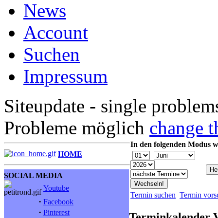
News
Account
Suchen
Impressum
Siteupdate - single problem
Probleme möglich
change t
In den folgenden Modus w
HOME
SOCIAL MEDIA
Youtube
Termin suchen
Termin vors
·
Facebook
·
Pinterest
Terminkalender 