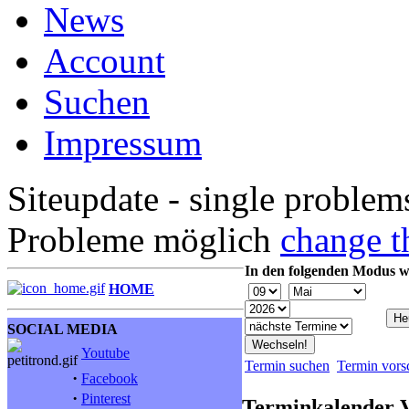
News
Account
Suchen
Impressum
Siteupdate - single problem
Probleme möglich
change t
In den folgenden Modus w
HOME
SOCIAL MEDIA
Youtube
Termin suchen
Termin vors
·
Facebook
·
Pinterest
Terminkalender 