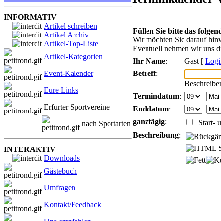
INFORMATIV
Artikel schreiben
Füllen Sie bitte das folge
Artikel Archiv
Wir möchten Sie darauf hinw
Artikel-Top-Liste
Eventuell nehmen wir uns di
Artikel-Kategorien
Ihr Name
:
Gast [
Logi
Betreff
:
Event-Kalender
Beschreiben
Eure Links
Termindatum
:
Erfurter Sportvereine
Enddatum
:
ganztägig
:
Start- u
nach Sportarten
Beschreibung
:
INTERAKTIV
Downloads
Gästebuch
Umfragen
Kontakt/Feedback