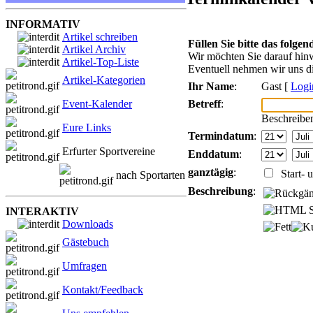
INFORMATIV
Artikel schreiben
Füllen Sie bitte das folge
Artikel Archiv
Wir möchten Sie darauf hinw
Artikel-Top-Liste
Eventuell nehmen wir uns di
Artikel-Kategorien
Ihr Name
:
Gast [
Logi
Betreff
:
Event-Kalender
Beschreiben
Eure Links
Termindatum
:
Erfurter Sportvereine
Enddatum
:
ganztägig
:
Start- u
nach Sportarten
Beschreibung
:
INTERAKTIV
Downloads
Gästebuch
Umfragen
Kontakt/Feedback