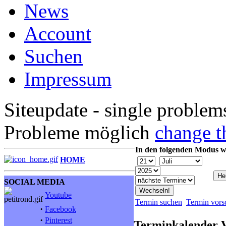
News
Account
Suchen
Impressum
Siteupdate - single problem
Probleme möglich
change t
In den folgenden Modus w
HOME
SOCIAL MEDIA
Youtube
Termin suchen
Termin vors
·
Facebook
·
Pinterest
Terminkalender 