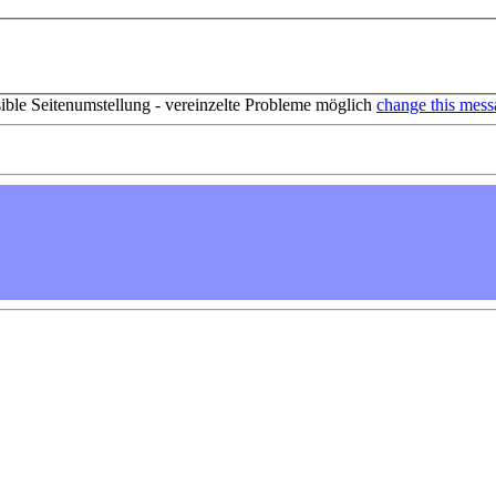
sible Seitenumstellung - vereinzelte Probleme möglich
change this mess