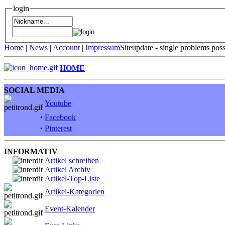
login
Home
|
News
|
Account
|
Impressum
Siteupdate - single problems pos
HOME
SOCIAL MEDIA
Youtube
·
Facebook
·
Pinterest
INFORMATIV
Artikel schreiben
Artikel Archiv
Artikel-Top-Liste
Artikel-Kategorien
Event-Kalender