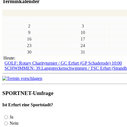
Terminkalender
2
3
9
10
16
17
23
24
30
31
Heute:
GOLF: Rotary Charityturnier / GC Erfurt (GP Schaderode) 10:00
SCHWIMMEN: 39.Langstreckenschwimmen / TSC Erfurt (Strandbad
SPORTNET-Umfrage
Ist Erfurt eine Sportstadt?
Ja
Nein