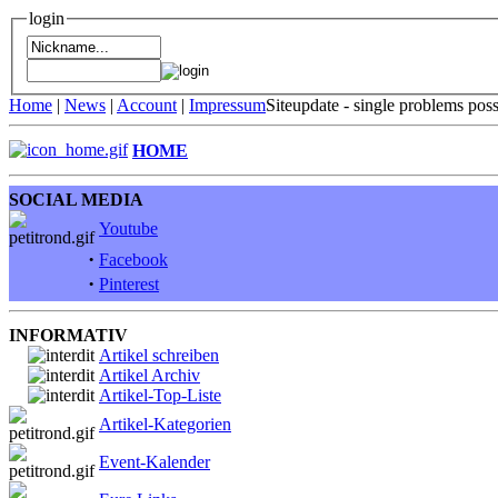
login
Home
|
News
|
Account
|
Impressum
Siteupdate - single problems pos
HOME
SOCIAL MEDIA
Youtube
·
Facebook
·
Pinterest
INFORMATIV
Artikel schreiben
Artikel Archiv
Artikel-Top-Liste
Artikel-Kategorien
Event-Kalender