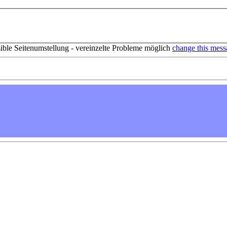
sible Seitenumstellung - vereinzelte Probleme möglich
change this mess